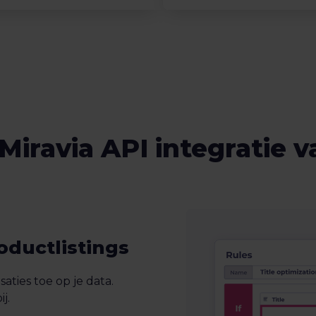
Miravia API integratie 
oductlistings
aties toe op je data.
j.