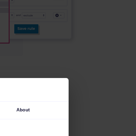
About
gement
ren