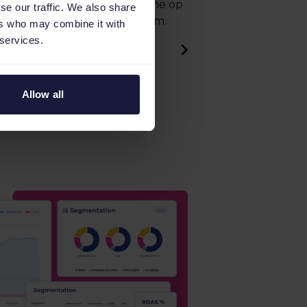
an de marketplace in real-time op
se our traffic. We also share
 via jouw e-commerceplatform.
ers who may combine it with
tplace
 services.
nt
Allow all