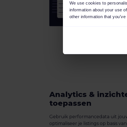
We use cookies to personalis
information about your use of
other information that you’ve
Analytics & inzicht
toepassen
Gebruik performancedata uit jou
optimaliseer je listings op basis 