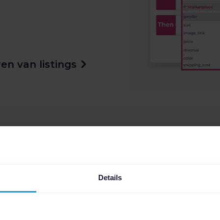
en van listings
Details
Ordermana
synchronise