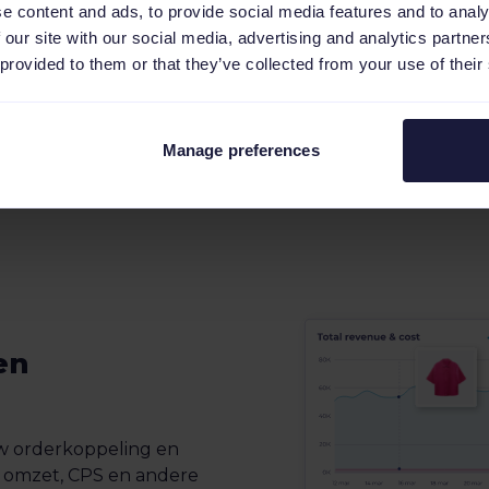
Haal de bestellingen v
e content and ads, to provide social media features and to analy
en beheer ze centraal
 our site with our social media, advertising and analytics partn
Meer over marke
 provided to them or that they’ve collected from your use of their
ordermanageme
Manage preferences
en
w orderkoppeling en
van omzet, CPS en andere