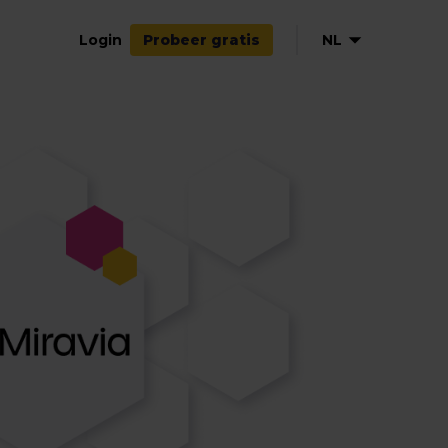
Login
NL
Probeer gratis
EN
DE
FR
ES
IT