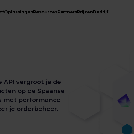
ct
Oplossingen
Resources
Partners
Prijzen
Bedrijf
 API vergroot je de
ucten op de Spaanse
ngs met performance
er je orderbeheer.