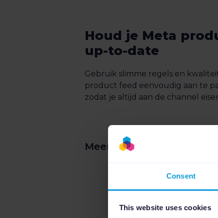
Houd je Meta prod
up-to-date
Gebruik slimme regels en kwalitei
product feed eenvoudig aan te pas
zodat je altijd aan de channel eise
Meer over product feed
Consent
This website uses cookies