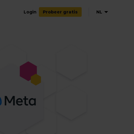
Login
NL
Probeer gratis
EN
DE
FR
ES
IT