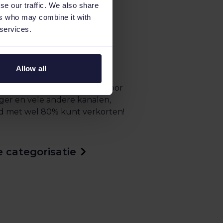
se our traffic. We also share
ers who may combine it with
 services.
 je producten in
 tijd
Allow all
cten direct en nauwkeurig voor
r en vele andere kanalen,
ijd met wel 80% kunt verkorten!
 categorisatie