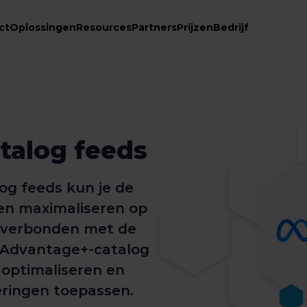
ct
Oplossingen
Resources
Partners
Prijzen
Bedrijf
talog feeds
og feeds kun je de
ten maximaliseren op
n verbonden met de
 Advantage+-catalog
 optimaliseren en
ringen toepassen.