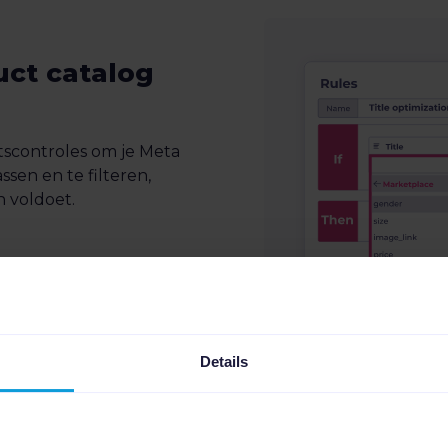
uct catalog
tscontroles om je Meta
sen en te filteren,
n voldoet.
 management
Details