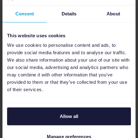
Gebruik performance-statistieken van je
bestellingskoppeling om je listings te
Consent
Details
About
optimaliseren op basis van omzet, CPS en andere
belangrijke statistieken.
Meer over Insights
This website uses cookies
We use cookies to personalise content and ads, to
provide social media features and to analyse our traffic.
We also share information about your use of our site with
our social media, advertising and analytics partners who
may combine it with other information that you’ve
provided to them or that they’ve collected from your use
of their services.
Allow all
Manage preferences