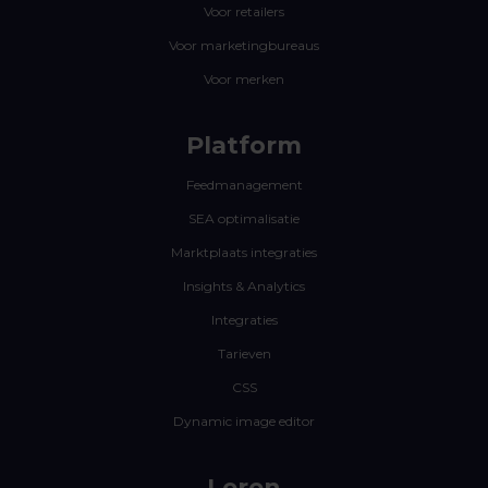
Voor retailers
Voor marketingbureaus
Voor merken
Platform
Feedmanagement
SEA optimalisatie
Marktplaats integraties
Insights & Analytics
Integraties
Tarieven
CSS
Dynamic image editor
Leren