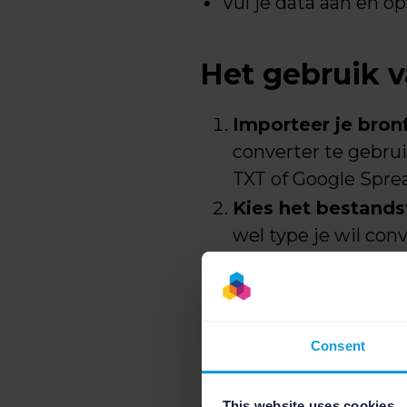
Vul je data aan en op
Het gebruik v
Importeer je bron
converter te gebru
TXT of Google Spre
Kies het bestands
wel type je wil con
Bewerk je data.
Be
Exporteer je best
wil exporteren, In 
Consent
Deze korte video la
This website uses cookies