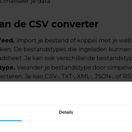
timaliseer je data
an de CSV converter
feed.
Import je bestand of koppel met je web
iken. De bestandstypes die ingeladen kunnen
adsheet. Je kan ook verschillende bestandsty
type.
Verander je bestandstype door simpelwe
verteren. Je kan CSV-, TXT-, XML-, JSON-, of R
werk en optimaliseer je data met behulp van
and.
Hier genereer je het uiteindelijke bestan
welke volgorde ze moeten staan, en welke naam
Details
at je zien hoe je een custom CSV best