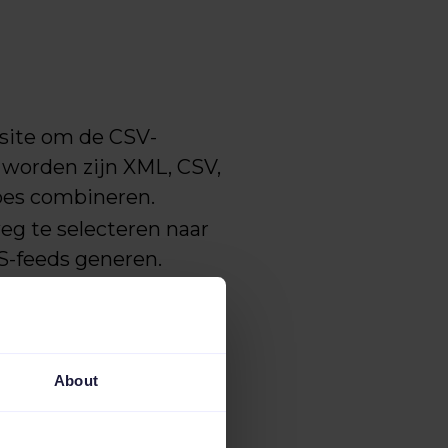
site om de CSV-
 worden zijn XML, CSV,
pes combineren.
g te selecteren naar
SS-feeds generen.
 onze regels.
d. Kies welke velden je
 je ze wil geven.
About
and exporteert in