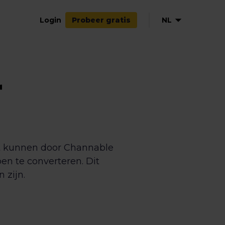
Login
NL
Probeer gratis
EN
DE
r
FR
ES
IT
t kunnen door Channable
n te converteren. Dit
 zijn.