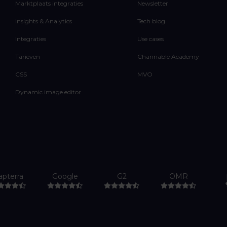
Marktplaats integraties
Newsletter
Insights & Analytics
Tech blog
Integraties
Use cases
Tarieven
Channable Academy
CSS
MVO
Dynamic image editor
apterra
Google
G2
OMR