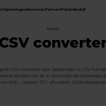
ct
Oplossingen
Resources
Partners
Prijzen
Bedrijf
Kanaal
CSV converte
pele CSV-converter aan. Bestanden in CSV forma
eerd worden om ze in verschillende bestandstype
tom XML-, custom TXT- of custom JSON-bestanden