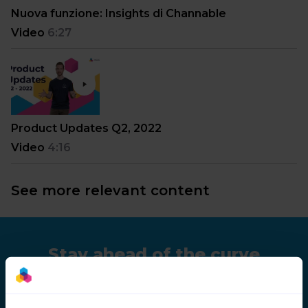
Nuova funzione: Insights di Channable
Video
6:27
Product Updates Q2, 2022
Video
4:16
See more relevant content
Stay ahead of the curve
As we keep on improving Channable, we would
like to share the latest developments with you.