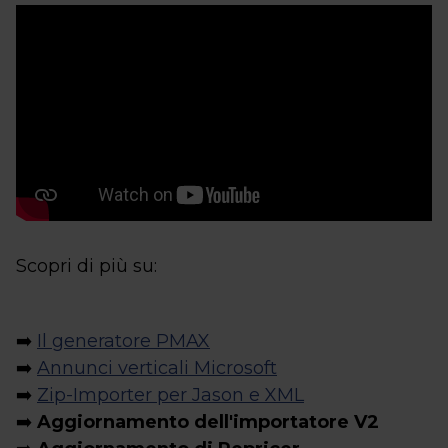
Scopri di più su:
➡️
Il generatore PMAX
➡️
Annunci verticali Microsoft
➡️
Zip-Importer per Jason e XML
➡️
Aggiornamento dell'importatore V2