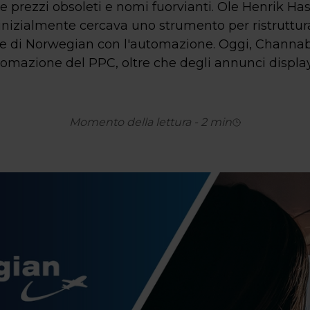
 prezzi obsoleti e nomi fuorvianti. Ole Henrik Has
inizialmente cercava uno strumento per ristruttura
ine di Norwegian con l'automazione. Oggi, Channab
mazione del PPC, oltre che degli annunci display
Momento della lettura
-
2
min