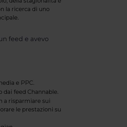
o, della stagionalità e
n la ricerca di uno
cipale.
 un feed e avevo
media e PPC.
o dai feed Channable.
 a risparmiare sui
orare le prestazioni su
gian.