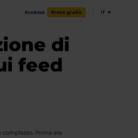
Accesso
IT
Prova gratis
ione di
EN
NL
DE
i feed
FR
ES
e complesso. Prima era