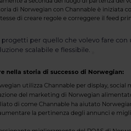
amente a seconda del luogo di partenza del vol
storia di Norwegian con Channable è iniziata co
se di creare regole e correggere il feed prin
i progetti per quello che volevo fare con
uzione scalabile e flessibile.
e nella storia di successo di Norwegian:
gian utilizza Channable per display, social 
azione del marketing di Norwegian alimentat
liato di come Channable ha aiutato Norwegian
 aumentare la pertinenza degli annunci e migli
pressionante miglioramento del ROAS di Norwe