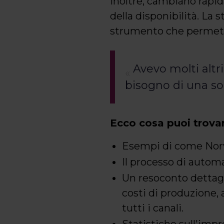
Inoltre, cambiano rapid
della disponibilità. La 
strumento che permettes
Avevo molti altr
bisogno di una sol
Ecco cosa puoi trovar
Esempi di come Norwe
Il processo di autom
Un resoconto dettag
costi di produzione,
tutti i canali.
Statistiche sull'im