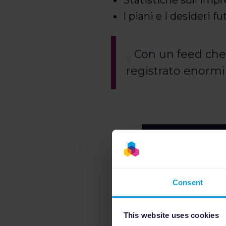
I piani e i desideri 
Con un feed che 
registrato enormi
Consent
This website uses cookies