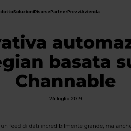
odotto
Soluzioni
Risorse
Partner
Prezzi
Azienda
vativa automaz
gian basata su
Channable
24 luglio 2019
 un feed di dati incredibilmente grande, ma anch