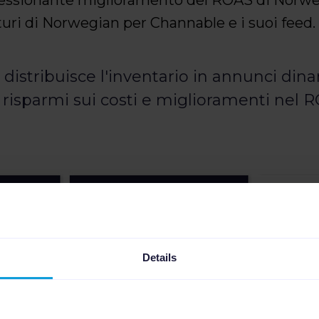
futuri di Norwegian per Channable e i suoi feed.
distribuisce l'inventario in annunci din
 risparmi sui costi e miglioramenti nel R
Details