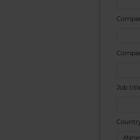
Compan
Compa
Job titl
Countr