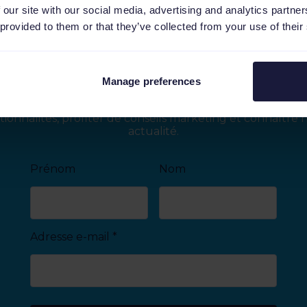
 our site with our social media, advertising and analytics partn
 provided to them or that they’ve collected from your use of their
Restons connectés
Manage preferences
crivez-vous à notre newsletter pour découvrir nos derni
tionnalités, profiter de conseils marketing et connaître 
actualité.
Prénom
Nom
Adresse e-mail
*