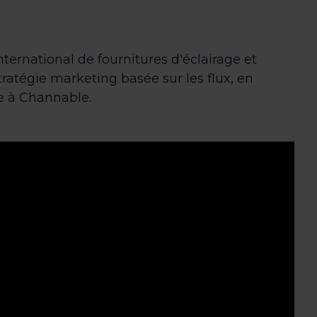
ternational de fournitures d'éclairage et
tratégie marketing basée sur les flux, en
e à Channable.