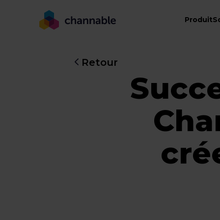
Produit
S
Retour
Succe
Cha
cré