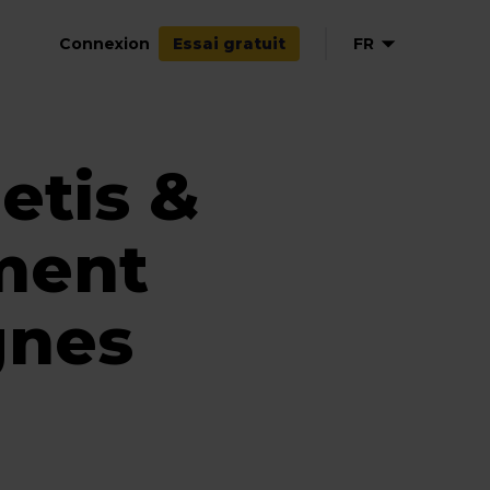
Connexion
FR
Essai gratuit
etis &
ment
gnes