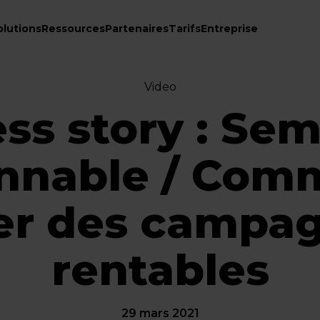
olutions
Ressources
Partenaires
Tarifs
Entreprise
Video
ss story : Sem
nnable / Com
er des campa
rentables
29 mars 2021