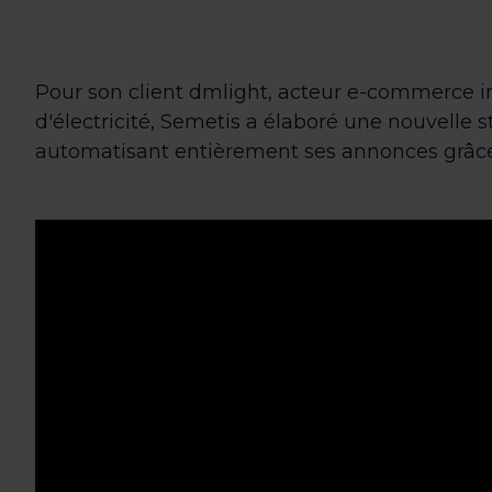
Pour son client dmlight, acteur e-commerce in
d'électricité, Semetis a élaboré une nouvelle s
automatisant entièrement ses annonces grâc