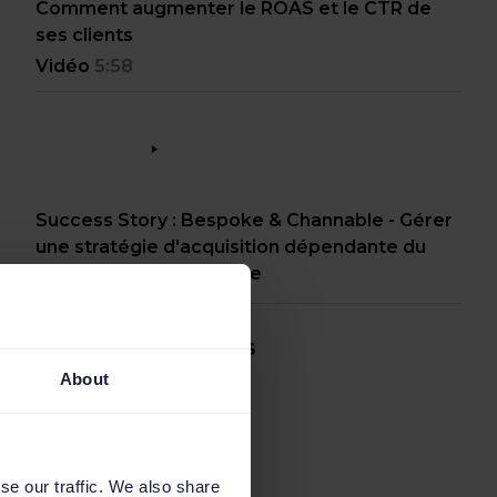
Comment augmenter le ROAS et le CTR de
ses clients
Vidéo
5:58
Success Story : Bespoke & Channable - Gérer
une stratégie d'acquisition dépendante du
prix de manière efficace
Voir plus de vidéos
About
se our traffic. We also share