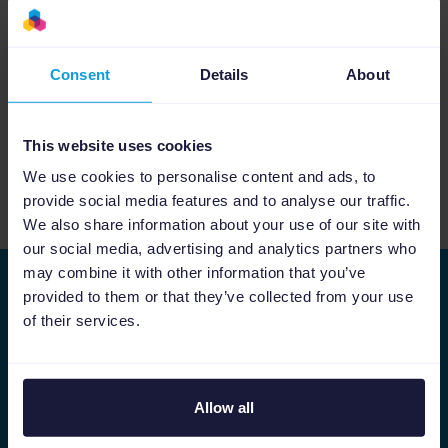
Consent
Details
About
IA générative appliquée aux flux produits avec
Feed Manager
This website uses cookies
We use cookies to personalise content and ads, to
provide social media features and to analyse our traffic.
Voir plus de vidéos
We also share information about your use of our site with
our social media, advertising and analytics partners who
may combine it with other information that you’ve
provided to them or that they’ve collected from your use
Restons connectés
of their services.
Inscrivez-vous à notre newsletter pour
découvrir nos dernières fonctionnalités, profiter
de conseils marketing et connaître notre
actualité.
Allow all