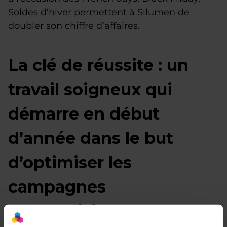
Soldes d’hiver permettent à Silumen de
doubler son chiffre d’affaires.
La clé de réussite : un
travail soigneux qui
démarre en début
d’année dans le but
d’optimiser les
campagnes
d’advertising