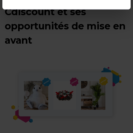
Cdiscount et ses
opportunités de mise en
avant