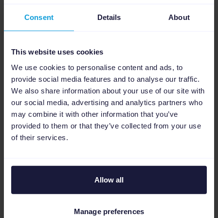
Silumen a décidé de miser sur les Produits
Consent
Details
About
sponsorisés, un format publicitaire ciblé par
mots clés, qui permet de mettre en avant ses
produits sur les résultats de recherche, les
This website uses cookies
listes de produits ou les fiches produits en
We use cookies to personalise content and ads, to
contrepartie du paiement d'un coût pour
provide social media features and to analyse our traffic.
chaque clic sur votre produit.
We also share information about your use of our site with
our social media, advertising and analytics partners who
Pour tirer profit de ce levier marketing, il faut
may combine it with other information that you’ve
surtout optimiser ses titres, descriptions,
provided to them or that they’ve collected from your use
images. Un travail de restructuration au
of their services.
niveau des gammes a été fait pour en réduire
la taille et améliorer le suivi, dans le but de
développer chaque annonce.
Allow all
L’univers maison de
Manage preferences