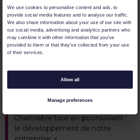
We use cookies to personalise content and ads, to
« Nous sommes ravis
provide social media features and to analyse our traffic.
We also share information about your use of our site with
d’accueillir Mathieu en tant que
our social media, advertising and analytics partners who
directeur financier. La vaste
may combine it with other information that you’ve
expérience financière,
provided to them or that they’ve collected from your use
of their services.
opérationnelle et stratégique de
Mathieu fait de lui un candidat
idéal pour son nouveau poste.
Allow all
Avec Mathieu, nous sommes
convaincus d’avoir intégré un
Manage preferences
formidable atout pour
Channable tout en poursuivant
le développement de notre
entreprise. »