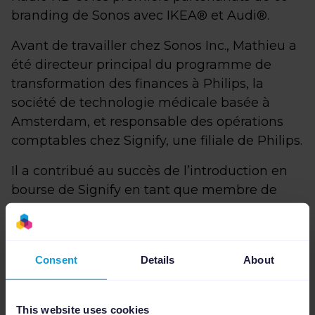
branding de Sonos avec IKEA® et Audi®.
Avant de travailler chez Sonos Inc., Mathieu a
été directeur principal du programme de
transformation des finances à Philips, la
société de technologie médicale basée à
Amsterdam, et responsable des opérations
comptables chez Signify, une filiale de Philips.
Il a contribué au succès de l’introduction en
bourse de Signify en tant que membre de
l’équipe de direction financière mondiale. Il
est titulaire d’une maîtrise en finance et
contrôle de l’Université de Maastricht.
Consent
Details
About
Notre co-fondateur et CEO, Rob Van Nuenen,
affirme :
This website uses cookies