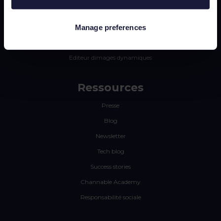
Intégrations
Manage preferences
Tarifs
CSS
Editeur dimages dynamiques
Ressources
Presse
Blog
Newsletter
Tech blog
Success stories
Channable Academy
Responsabilité sociale