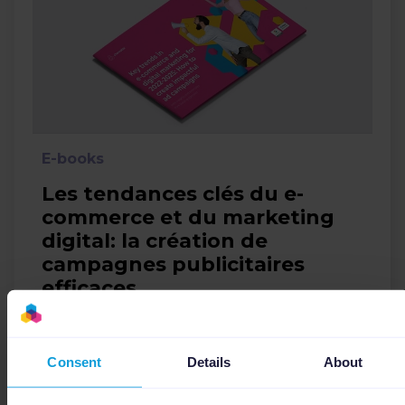
E-books
Les tendances clés du e-
commerce et du marketing
digital: la création de
campagnes publicitaires
efficaces.
E-commerce
Google
Consent
Details
About
Télécharger