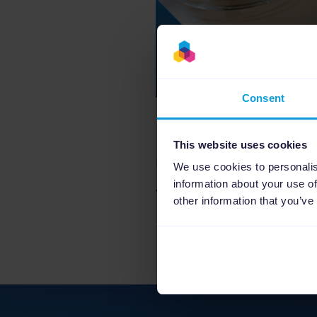
Consent
Pour vous démarquer et
This website uses cookies
retrouver 10 conseils à 
We use cookies to personalis
information about your use of
Téléchargez le formul
other information that you’ve