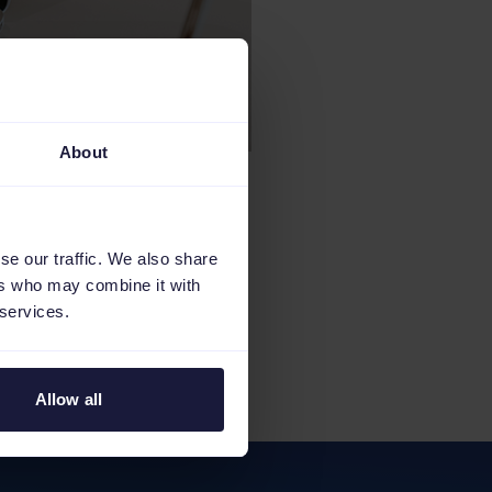
About
 vous proposons de
ité.
se our traffic. We also share
ers who may combine it with
complète.
 services.
Allow all