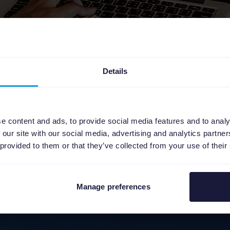
Details
 faire des soldes d’été 2021 un succès, nous
mettre en place pour faire décoller votre activ
e content and ads, to provide social media features and to analy
 our site with our social media, advertising and analytics partn
aire
ci-dessus pour télécharger la checklist 
 provided to them or that they’ve collected from your use of their
Manage preferences