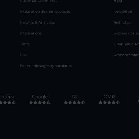
Automatisation SEA
Blog
Intégration de marketplaces
Newsletter
Insights & Analytics
Tech blog
Intégrations
Success stories
Tarifs
Channable A
CSS
Responsabilité
Editeur dimages dynamiques
apterra
Google
G2
OMR