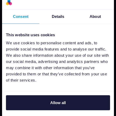
Intégrations
Tarifs
Consent
Details
About
CSS
Editeur dimages dynamiques
This website uses cookies
Ressources
We use cookies to personalise content and ads, to
provide social media features and to analyse our traffic.
Presse
We also share information about your use of our site with
Blog
our social media, advertising and analytics partners who
Newsletter
may combine it with other information that you’ve
Tech blog
provided to them or that they’ve collected from your use
Success stories
of their services.
Channable Academy
Responsabilité sociale
Allow all
Channable
Offres d’emploi