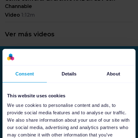
Channable
Video
1:12m
Ver más videos
Suscríbete a nuestra newsletter
Consent
Details
About
Encontrarás novedades sobre eCommerce,
marketing digital y por supuesto, ¡también
Channable!
This website uses cookies
Nombre
Apellido
We use cookies to personalise content and ads, to
provide social media features and to analyse our traffic.
We also share information about your use of our site with
our social media, advertising and analytics partners who
Email
*
may combine it with other information that you’ve