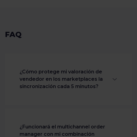
FAQ
¿Cómo protege mi valoración de
vendedor en los marketplaces la
sincronización cada 5 minutos?
Los marketplaces penalizan los retrasos
en las actualizaciones de envío y las
cancelaciones por falta de stock.
¿Funcionará el multichannel order
Mientras que los feeds estándar
manager con mi combinación