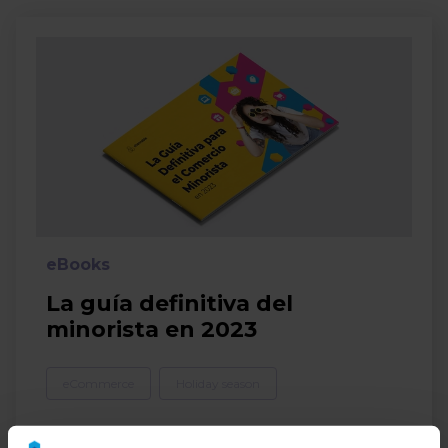
eBooks
La guía definitiva del
minorista en 2023
eCommerce
Holiday season
Descargar