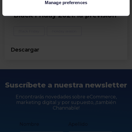
Manage preferences
eBooks
Black Friday 2021: la previsión
Black Friday
Holiday season
Descargar
Suscríbete a nuestra newsletter
Encontrarás novedades sobre eCommerce,
marketing digital y por supuesto, ¡también
Channable!
Nombre
Apellido