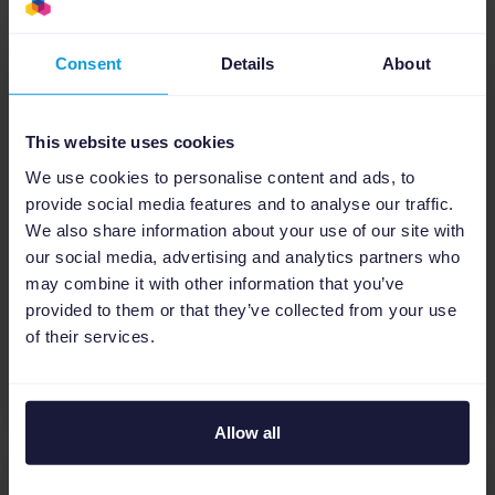
Consent
Details
About
eBooks
This website uses cookies
El estado del eCommerce
We use cookies to personalise content and ads, to
para agencias: creación de
provide social media features and to analyse our traffic.
una estrategia de marketing
We also share information about your use of our site with
más inteligente
our social media, advertising and analytics partners who
may combine it with other information that you’ve
provided to them or that they’ve collected from your use
Gestión de feeds
eCommerce
of their services.
Descargar
Allow all