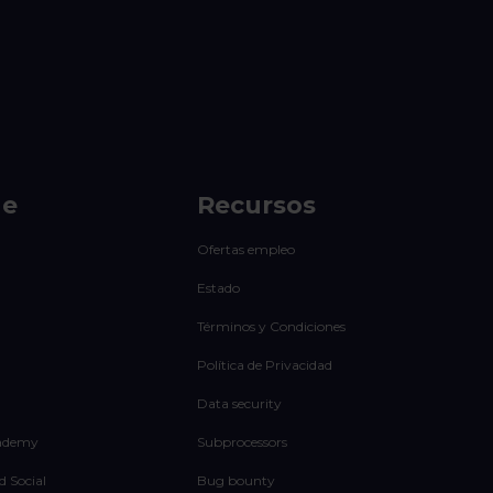
de
Recursos
Ofertas empleo
Estado
Términos y Condiciones
Política de Privacidad
Data security
ademy
Subprocessors
d Social
Bug bounty