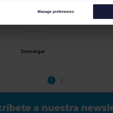
eBooks
Manage preferences
Channable y el sector
turístico
Turismo
Descargar
1
2
ríbete a nuestra newsl