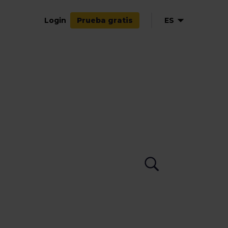
Login
ES
Prueba gratis
EN
NL
DE
FR
IT