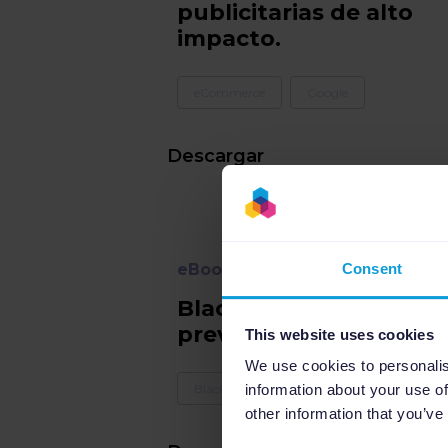
publicitarias de alto
impacto.
eCommerce
Google
Descargar
eBooks
Consent
Black Friday 2021: la
previsión
This website uses cookies
We use cookies to personalis
Black Friday
Holiday season
information about your use of
other information that you’ve