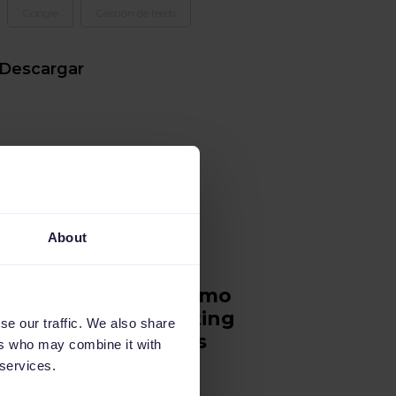
Google
Gestión de feeds
Descargar
eBooks
About
La industria de la
moda en 2021: ¿Cómo
adaptar tu marketing
se our traffic. We also share
digital a las nuevas
ers who may combine it with
tendencias?
 services.