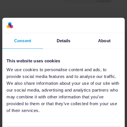
Crea campañas potentes de PPC
para varios canales
Consent
Details
About
Promociona tus productos a nivel mundial
creando miles de campañas de PPC basadas en
This website uses cookies
el rendimiento en diferentes formatos y
We use cookies to personalise content and ads, to
plataformas publicitarias, como Google y Amazon
provide social media features and to analyse our traffic.
Ads. Podrás hacerlo directamente desde los
We also share information about your use of our site with
datos de tus productos importados a través de
our social media, advertising and analytics partners who
nuestra conexión con nuestra app de Shopware
may combine it with other information that you’ve
6.
provided to them or that they’ve collected from your use
Saber más sobre optimización de
of their services.
PPC