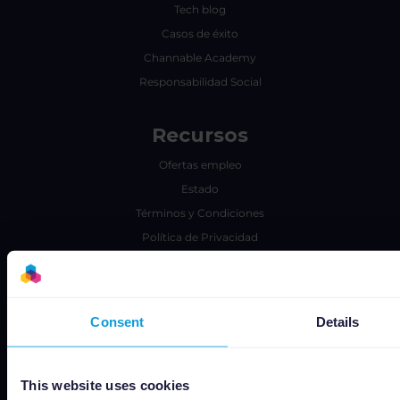
Tech blog
Casos de éxito
Channable Academy
Responsabilidad Social
Recursos
Ofertas empleo
Estado
Términos y Condiciones
Política de Privacidad
Data security
Subprocessors
Bug bounty
Consent
Details
Política de cookies
Job Applicant Privacy Policy
Change or withdraw your cookie consent
This website uses cookies