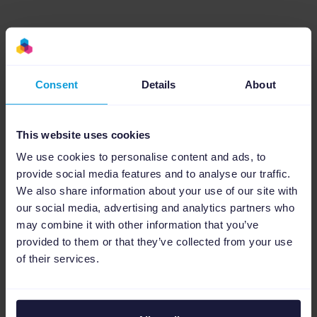
Crea campañas potentes de PPC
para varios canales
Consent
Details
About
Promociona tus productos a nivel mundial
creando miles de campañas de PPC basadas en
This website uses cookies
el rendimiento en diferentes formatos y
We use cookies to personalise content and ads, to
plataformas publicitarias, como Google y Amazon
provide social media features and to analyse our traffic.
Ads. Podrás hacerlo directamente desde los
We also share information about your use of our site with
datos de tus productos importados a través de
our social media, advertising and analytics partners who
nuestra conexión con Prestahop.
may combine it with other information that you’ve
Saber más sobre optimización de
provided to them or that they’ve collected from your use
PPC
of their services.