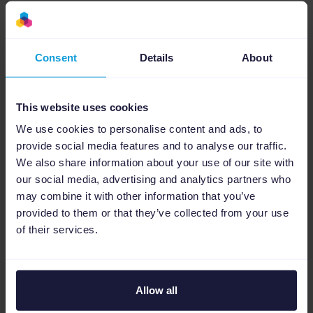
Consent
Details
About
Aplica estadísticas e ideas
Utiliza las métricas de rendimiento de tu
This website uses cookies
conexión de pedidos para optimizar tus listados
según los ingresos, el CPS y otras métricas clave.
We use cookies to personalise content and ads, to
Más información sobre Insights
provide social media features and to analyse our traffic.
We also share information about your use of our site with
our social media, advertising and analytics partners who
may combine it with other information that you’ve
provided to them or that they’ve collected from your use
of their services.
Allow all