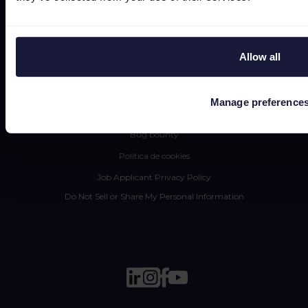
Ofertas empleo
Estado
Términos y Condiciones
Allow all
Política de Privacidad
Data security
Manage preference
Subprocessors
Bug bounty
Política de cookies
Job Applicant Privacy Policy
Do Not Sell or Share My Personal Information