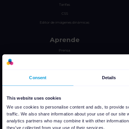
Tarifas
CSS
Editor de imágenes dinámicas
Aprende
Prensa
Blog
Newsletter
Consent
Details
Tech blog
Casos de éxito
Channable Academy
This website uses cookies
Responsabilidad Social
We use cookies to personalise content and ads, to provide s
traffic. We also share information about your use of our site 
Recursos
analytics partners who may combine it with other information 
they’ve collected from your use of their services.