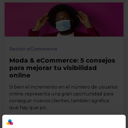
Sector eCommerce
Moda & eCommerce: 5 consejos
para mejorar tu visibilidad
online
Si bien el incremento en el número de usuarios
online representa una gran oportunidad para
conseguir nuevos clientes, también significa
que hay que po...