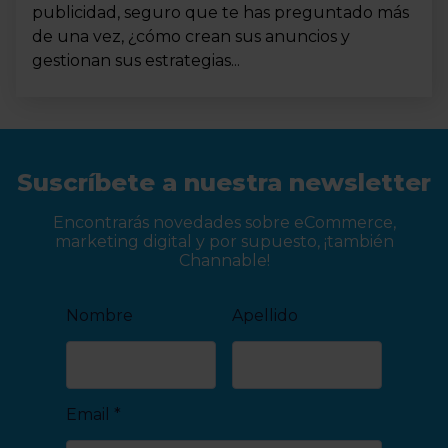
publicidad, seguro que te has preguntado más
de una vez, ¿cómo crean sus anuncios y
gestionan sus estrategias...
Suscríbete a nuestra newsletter
Encontrarás novedades sobre eCommerce,
marketing digital y por supuesto, ¡también
Channable!
Nombre
Apellido
Email
*