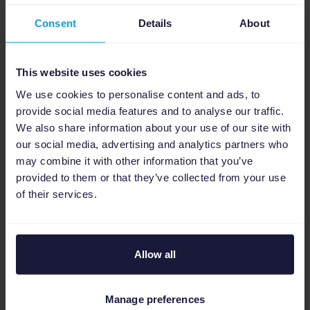
Consent
Details
About
This website uses cookies
We use cookies to personalise content and ads, to
provide social media features and to analyse our traffic.
We also share information about your use of our site with
our social media, advertising and analytics partners who
Sector eCommerce
may combine it with other information that you’ve
provided to them or that they’ve collected from your use
Cómo el ROI y el ROAS afectan a
of their services.
tu estrategia de marketing
digital
Pocas métricas son tan importantes para el
Allow all
eCommerce como el retorno de la inversión
(ROI). Pero para los expertos en marketing
digital que buscan inf...
Manage preferences