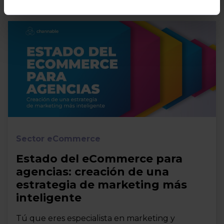
Sector eCommerce
Estado del eCommerce para
agencias: creación de una
estrategia de marketing más
inteligente
Tú que eres especialista en marketing y