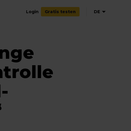
Login
DE
Gratis testen
EN
NL
ange
FR
ES
IT
trolle
-
“