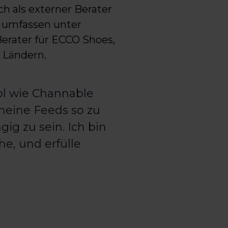
ch als externer Berater
b umfassen unter
Berater für ECCO Shoes,
 Ländern.
ol wie Channable
 meine Feeds so zu
g zu sein. Ich bin
he, und erfülle