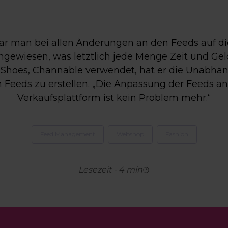
r man bei allen Änderungen an den Feeds auf di
gewiesen, was letztlich jede Menge Zeit und Geld
O Shoes, Channable verwendet, hat er die Unabhä
n Feeds zu erstellen. „Die Anpassung der Feeds an
Verkaufsplattform ist kein Problem mehr.“
Feed Management
Webshop
Fashion
Lesezeit
-
4
min