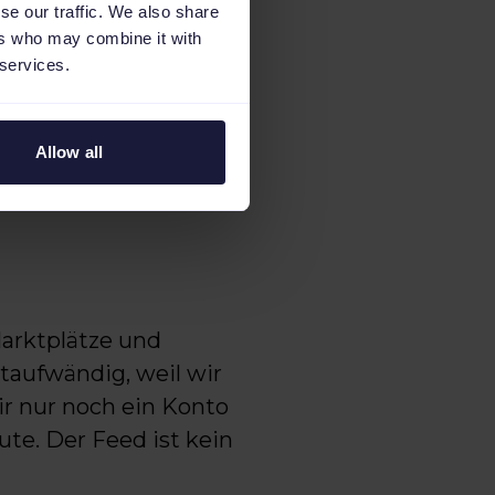
f each platform.".
se our traffic. We also share
ers who may combine it with
 services.
 the feed adapted
 takes 1 minute to
Allow all
r a problem.
arktplätze und
itaufwändig, weil wir
ir nur noch ein Konto
te. Der Feed ist kein