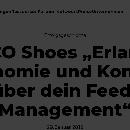
ungen
Ressourcen
Partner-Netzwerk
Preise
Unternehmen
Erfolgsgeschichte
O Shoes „Erl
omie und Kon
über dein Feed
Management
29. Januar 2019