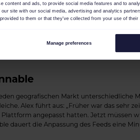
 want and then I easily meet the requirements o
e content and ads, to provide social media features and to analy
 our site with our social media, advertising and analytics partn
 provided to them or that they’ve collected from your use of their
ime consuming because we did not have
 Now we just need to open an account. It
Manage preferences
anks to Channable. The feed is no longe
annable
jeden geografischen Markt unterschiedliche M
eiche. Alex führt aus: „Früher war das sehr ze
 Plattform angepasst hatten. Jetzt müssen w
le dauert die Anpassung des Feeds eine Minu