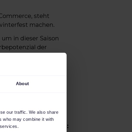
E-Commerce, steht
 winterfest machen.
 um in dieser Saison
rbepotenzial der
zielt Aufmerksamkeit
About
E-books
se our traffic. We also share
Black Friday &
ers who may combine it with
Weihnachten 2021:
 services.