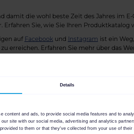
nd damit die wohl beste Zeit des Jahres im 
r. Erfahren Sie, wie Sie Ihren Produktkatalog
igen auf
Facebook
und
Instagram
ist ein Weg,
e zu erreichen. Erfahren Sie mehr über das We
e Sie mit Ihren Anzeigen auch kurzfristig ge
Details
E-books
e content and ads, to provide social media features and to analy
E-Commerce für
 our site with our social media, advertising and analytics partn
Agenturen: Wie du
 provided to them or that they’ve collected from your use of their