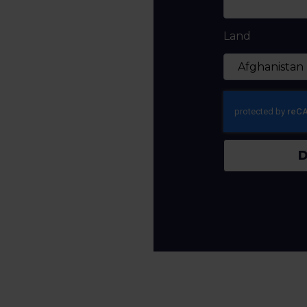
Land
D