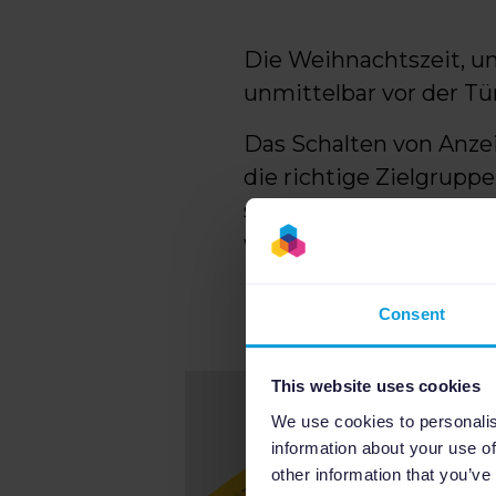
Die Weihnachtszeit, u
unmittelbar vor der Tü
Das Schalten von Anze
die richtige Zielgrupp
sozialen Medien und wi
wecken können.
Consent
This website uses cookies
We use cookies to personalis
information about your use of
other information that you’ve