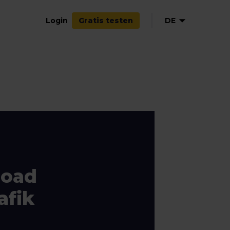
Login
DE
Gratis testen
EN
NL
FR
ES
oad
afik