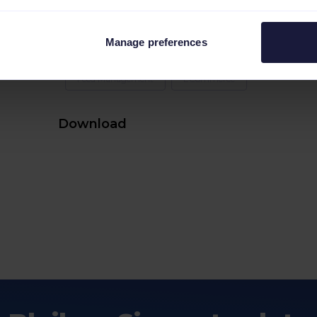
eine smartere
Marketingstrategie
aufbaust
Manage preferences
Feed Management
ECommerce
Download