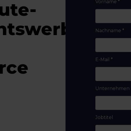
ute-
Vorname
*
htswerbung
Nachname
*
-
rce
E-Mail
*
Unternehmen
Jobtitel