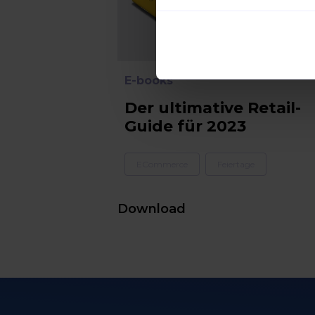
E-books
Der ultimative Retail-
Guide für 2023
ECommerce
Feiertage
Download