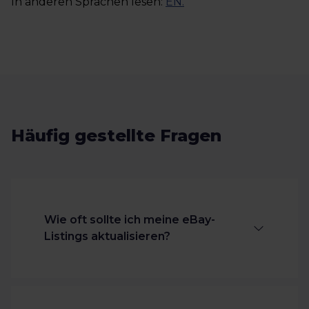
In anderen Sprachen lesen:
EN
.
Häufig gestellte Fragen
Wie oft sollte ich meine eBay-
Listings aktualisieren?
Wenn du ein Tool zur Marktplatz-
Anbindung nutzt, werden deine