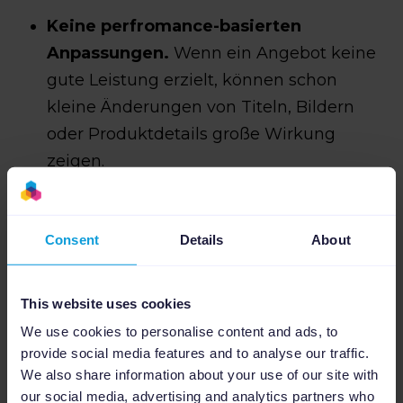
Keine perfromance-basierten
Anpassungen.
Wenn ein Angebot keine
gute Leistung erzielt, können schon
kleine Änderungen von Titeln, Bildern
oder Produktdetails große Wirkung
zeigen.
Consent
Details
About
Automatisiere eBay
This website uses cookies
SEO mit Channable
We use cookies to personalise content and ads, to
provide social media features and to analyse our traffic.
Wenn du hunderte oder tausende Produkte
We also share information about your use of our site with
our social media, advertising and analytics partners who
verwaltest, ist die manuelle Pflege der