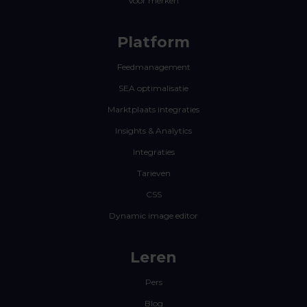
Voor merken
Platform
Feedmanagement
SEA optimalisatie
Marktplaats integraties
Insights & Analytics
Integraties
Tarieven
CSS
Dynamic image editor
Leren
Pers
Blog