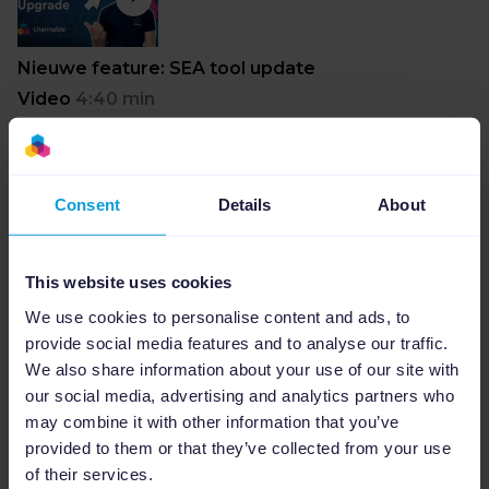
Nieuwe feature: SEA tool update
Video
4:40 min
Consent
Details
About
Product Updates Q2, 2022
Video
4:16
This website uses cookies
We use cookies to personalise content and ads, to
provide social media features and to analyse our traffic.
We also share information about your use of our site with
our social media, advertising and analytics partners who
may combine it with other information that you’ve
Product Updates Q3, 2022
provided to them or that they’ve collected from your use
Video
4:19
of their services.