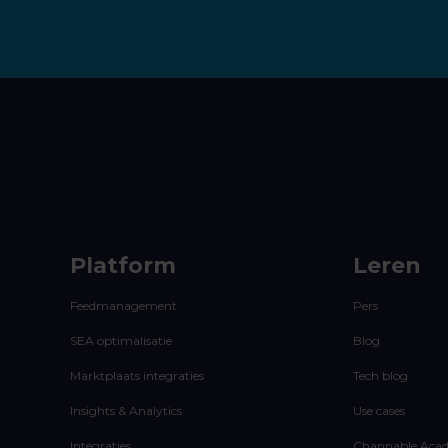
Platform
Leren
Feedmanagement
Pers
SEA optimalisatie
Blog
Marktplaats integraties
Tech blog
Insights & Analytics
Use cases
Integraties
Channable Aca