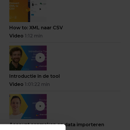
How to: XML naar CSV
Video
1:12 min
Introductie in de tool
Video
1:01:22 min
Account aanmaken en data importeren