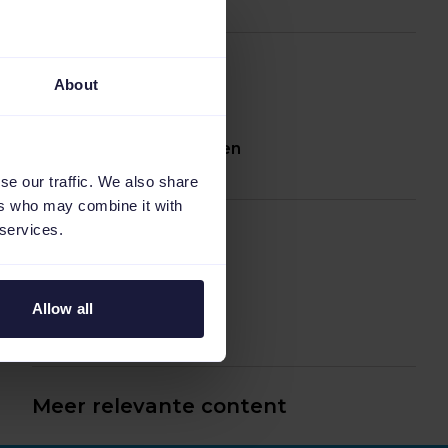
Video
15:08 min
About
Feeds en APIs aanmaken
Video
16:42 min
se our traffic. We also share
ers who may combine it with
 services.
Allow all
SEA tool (Google Ads)
Video
28:38 min
Meer relevante content