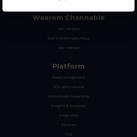
Waarom Channable
Voor retailers
Voor marketingbureaus
Voor merken
Platform
Feedmanagement
SEA optimalisatie
Marktplaats integraties
Insights & Analytics
Integraties
Tarieven
CSS