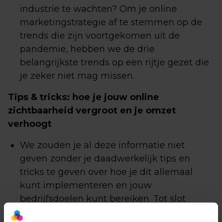
industrie te wachten? Om je online
marketingstrategie af te stemmen op de
trends die zijn voortgekomen uit de
pandemie, hebben we de drie
belangrijkste trends op een rijtje gezet die
je zeker niet mag missen.
Tips & tricks: hoe je jouw online
zichtbaarheid vergroot en je omzet
verhoogt
We zouden je al deze informatie niet
geven zonder je daadwerkelijk tips en
tricks te geven over hoe je dit allemaal
kunt implementeren en jouw
bedrijfsdoelen kunt bereiken. Tot slot
geven we je alle handvaten waarmee je je