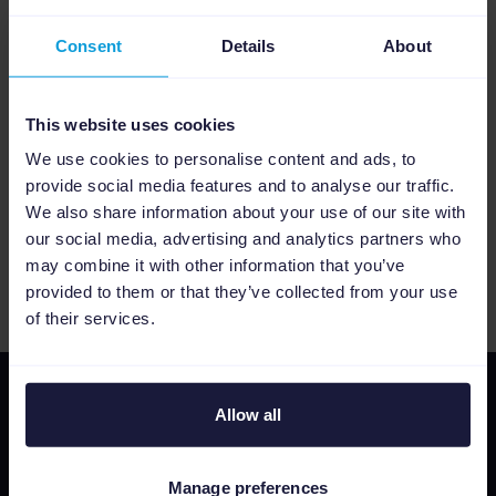
kunt onderscheiden van jouw
concurrenten!
Consent
Details
About
Download het
Fashion Retail in 2021
booklet
hier:
This website uses cookies
We use cookies to personalise content and ads, to
provide social media features and to analyse our traffic.
We also share information about your use of our site with
our social media, advertising and analytics partners who
may combine it with other information that you’ve
provided to them or that they’ve collected from your use
of their services.
Allow all
Manage preferences