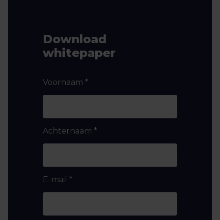
Download
whitepaper
Voornaam
*
Achternaam
*
E-mail
*