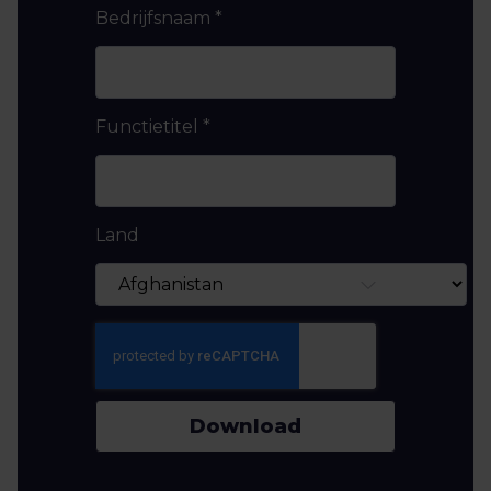
Bedrijfsnaam
*
Functietitel
*
Land
Download