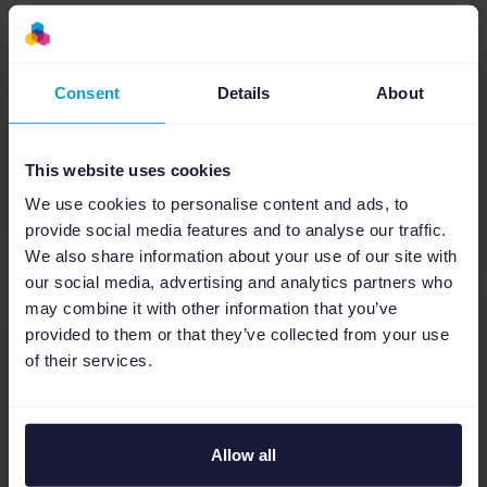
E-books
Verwachtingen Black Friday
2020
Consent
Details
About
Black Friday
Feestdagen
This website uses cookies
We use cookies to personalise content and ads, to
Downloaden
provide social media features and to analyse our traffic.
We also share information about your use of our site with
our social media, advertising and analytics partners who
may combine it with other information that you’ve
provided to them or that they’ve collected from your use
of their services.
Allow all