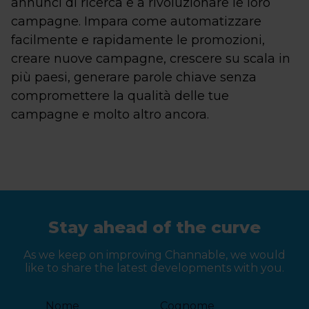
annunci di ricerca e a rivoluzionare le loro
campagne. Impara come automatizzare
facilmente e rapidamente le promozioni,
creare nuove campagne, crescere su scala in
più paesi, generare parole chiave senza
compromettere la qualità delle tue
campagne e molto altro ancora.
Stay ahead of the curve
As we keep on improving Channable, we would
like to share the latest developments with you.
Nome
Cognome