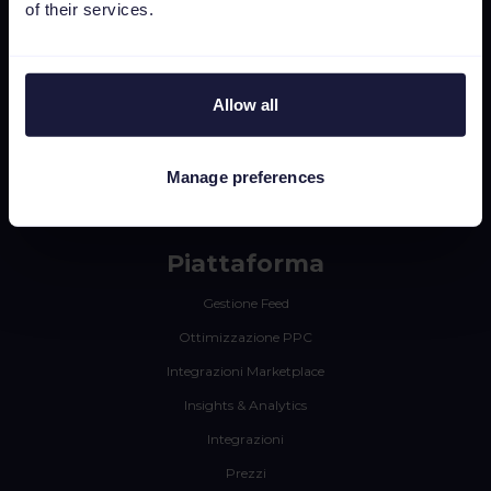
of their services.
Perché Channable
Allow all
Per rivenditori
Per agenzie
Manage preferences
Per i marchi
Piattaforma
Gestione Feed
Ottimizzazione PPC
Integrazioni Marketplace
Insights & Analytics
Integrazioni
Prezzi