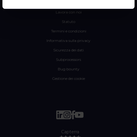
Channable
Lavora con noi
Statuto
Termini e condizioni
Informativa sulla privacy
Sicurezza dei dati
Subprocessors
Bug bounty
Gestione dei cookie
Capterra