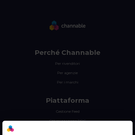
Perché Channable
Per rivenditori
Per agenzie
Per i marchi
Piattaforma
Gestione Feed
Ottimizzazione PPC
Integrazioni Marketplace