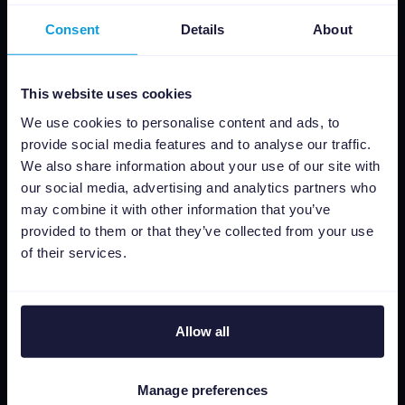
Insights & Analytics
Consent
Details
About
Integrazioni
Prezzi
This website uses cookies
CSS
We use cookies to personalise content and ads, to
Editor di immagini dinamiche
provide social media features and to analyse our traffic.
We also share information about your use of our site with
Risorse
our social media, advertising and analytics partners who
may combine it with other information that you’ve
Area Stampa
provided to them or that they’ve collected from your use
Blog
of their services.
Newsletter
Storie di successo
Channable Academy
Allow all
Responsabilità sociale
Manage preferences