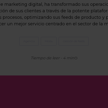
 de marketing digital, ha transformado sus operac
acción de sus clientes a través de la potente plata
us procesos, optimizando sus feeds de producto y 
cer un mejor servicio centrado en el sector de la 
Agencia
Moda
Gestión de feeds
Tiempo de leer
-
4
min