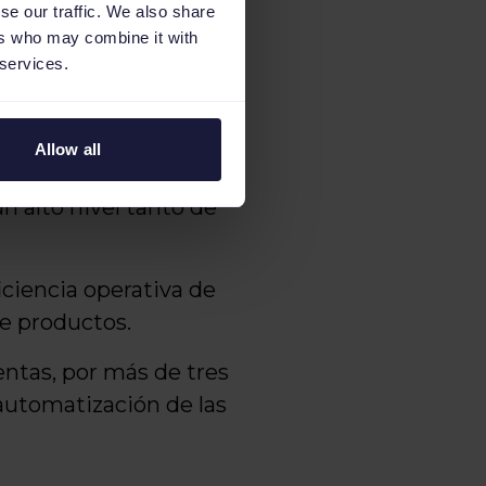
do fundamental para
se our traffic. We also share
ers who may combine it with
 services.
as, lo que facilita una
ncia entre los
Allow all
n alto nivel tanto de
ciencia operativa de
de productos.
entas, por más de tres
automatización de las