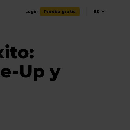
Login
ES
Prueba gratis
EN
FR
ito:
de-Up y