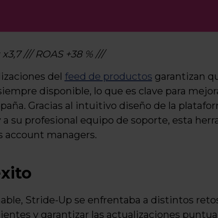
 x3,7 /// ROAS +38 % ///
lizaciones del
feed de productos
garantizan q
iempre disponible, lo que es clave para mejorar
aña. Gracias al intuitivo diseño de la platafor
 a su profesional equipo de soporte, esta he
s account managers.
xito
able, Stride-Up se enfrentaba a distintos retos
ientes y garantizar las actualizaciones puntua