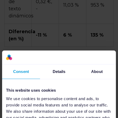
de
0,32 €,
11,03 %
953 %
texto
-
dinámicos
Diferencia
-11 %
6 %
135 %
(en %)
Consejos para usuarios (principiantes) de
Google Ads
Consent
Details
About
Adwise recomienda Channable
principalmente a las empresas cuya oferta es
grande y muy variada. «Por ejemplo, grandes
This website uses cookies
tiendas online con muchos productos, pero
We use cookies to personalise content and ads, to
también agencias de contratación con un
provide social media features and to analyse our traffic.
gran número de ofertas de empleo. Si se
We also share information about your use of our site with
our social media, advertising and analytics partners who