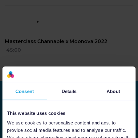
Masterclass Channable x Moonova 2022
45:00
Weitere Inhalte ansehen
Consent
Details
About
Bleiben Sie up-to-date
Abonnieren Sie unseren Newsletter, der Sie
This website uses cookies
über die neuesten Entwicklungen unseres
Tools informiert.
We use cookies to personalise content and ads, to
provide social media features and to analyse our traffic.
We also share information about your use of our site with