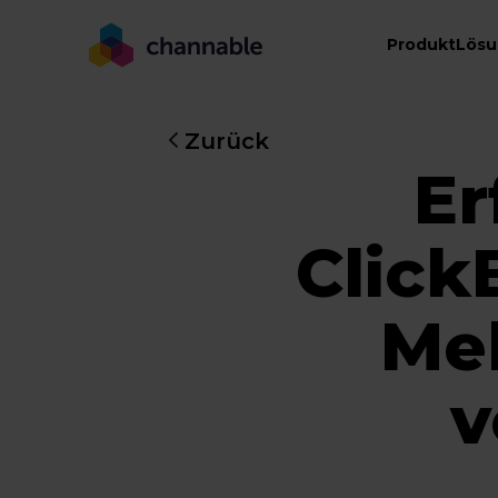
Produkt
Lös
Zurück
Er
Click
Me
v