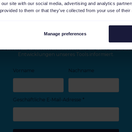
 our site with our social media, advertising and analytics partn
 provided to them or that they’ve collected from your use of their
Bleiben Sie up-to-date
Manage preferences
nnieren Sie unseren Newsletter, der Sie über die neue
Entwicklungen unseres Tools informiert.
Vorname
Nachname
Geschäftliche E-Mail-Adresse
*