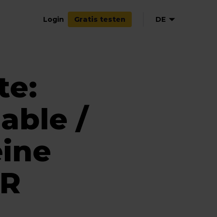
Login
DE
Gratis testen
te:
able /
ine
TR