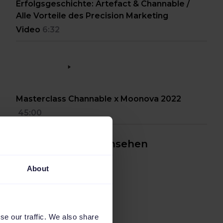
Erfolgsgeschichte: Artefact & Channable /
Alle Vorteile des Precision Marketing
Video
6:32
Masterclass Channable x Moonova 2022
45:00
Weitere Inhalte ansehen
About
se our traffic. We also share