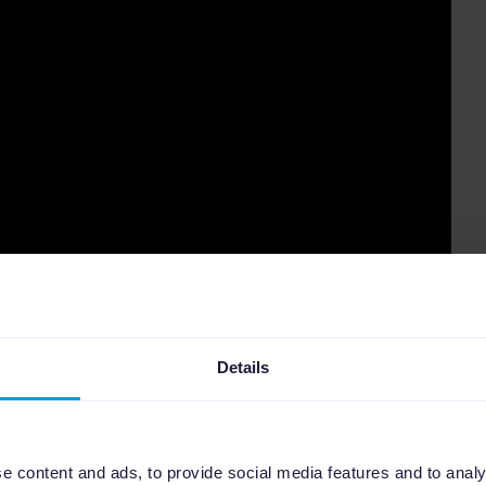
für die SEA-Kampagnen der ClickBoost
Details
hte
hier
.
e content and ads, to provide social media features and to analy