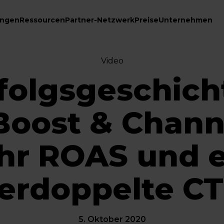
ungen
Ressourcen
Partner-Netzwerk
Preise
Unternehmen
Video
folgsgeschich
Boost & Chann
hr ROAS und e
erdoppelte C
5. Oktober 2020