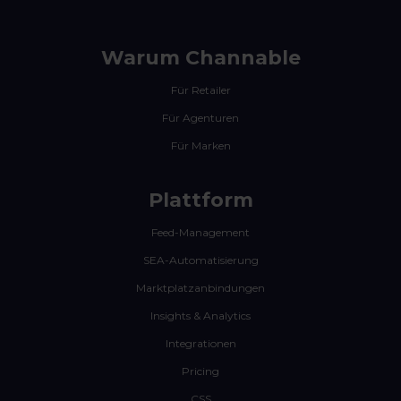
Strukturell sauber ist:
Wir sorgen
dafür, dass generierte Texte mit
klaren, strukturierten Attributen
Warum Channable
kombiniert werden. So können KI-
Für Retailer
basierte Shopping Agents
Produktinformationen einfacher
Für Agenturen
prüfen und dich als
Für Marken
vertrauenswürdiges Ergebnis
einstufen.
Plattform
Feed-Management
SEA-Automatisierung
Marktplatzanbindungen
Insights & Analytics
Integrationen
Pricing
CSS