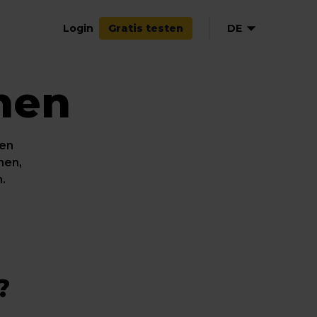
Login
DE
Gratis testen
men
EN
FR
ES
ren
nen,
.
?