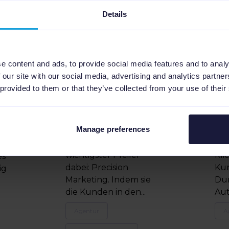
durchschnittliche
K
Details
CTR um 19%
Cl
steigern konnte
Ku
Die internationale
Die
e content and ads, to provide social media features and to analy
Marketing Agentur
Age
 our site with our social media, advertising and analytics partn
Artefact nutzt
kon
 provided to them or that they’ve collected from your use of their
Channable, um
Gen
ür
hochwertige Such-
Ka
und Display-
Cha
Manage preferences
Kampagnen zu
25
e
erstellen. Ihr
und
enn
wichtigster Pfeiler
Kli
es
dabei: Precision
Kun
ig
Marketing. Indem sie
Dur
die Kunden in den...
Aut
Agentur
A