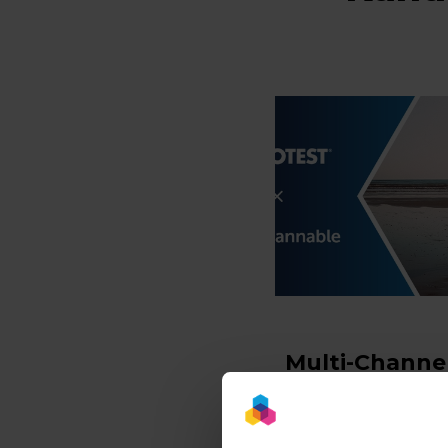
Multi-Channe
Advertising a
einem einzig
Produktfeed: