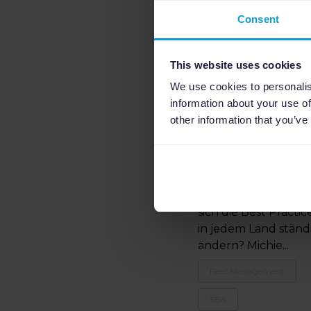
wie Protest
Consent
Sportswear
seine CTR um
17% erhöhte
This website uses cookies
We use cookies to personalis
Weltweit online
information about your use of
sichtbar zu sein, ist
other information that you’ve
ausschlaggebend f
große Marken. Aber
wie baut man eine
starke international
Marke online auf, w
sich die Best Practic
in jedem Land ständ
ändern? Michie...
Feed Management
SEA