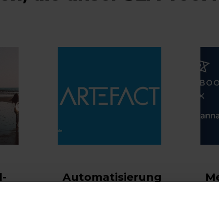
l-
Automatisierung
Me
us
& Precision
ei
en
Marketing: Wie
RO
Artefact die
SE