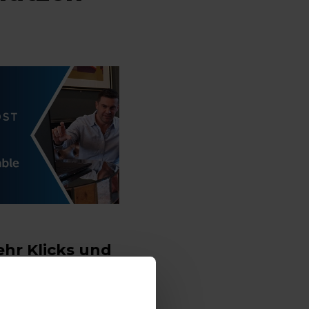
hr Klicks und
n besserer
AS für die
A-