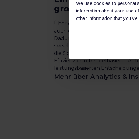
We use cookies to personalis
große Produktkata
information about your use of
other information that you’ve
Über die Channable Shopware Sch
auch große Produktkataloge effiz
Dadurch vereinfachst du das Wa
verschiedene Kanäle hinweg und 
die Sichtbarkeit der Produkte sow
Effizienz durch regelbasierte Au
leistungsbasierten Entscheidunge
Mehr über Analytics & Ins