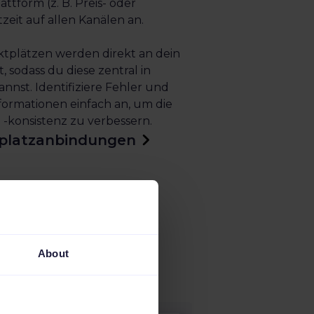
tform (z. B. Preis- oder
zeit auf allen Kanälen an.
tplätzen werden direkt an dein
 sodass du diese zentral in
nst. Identifiziere Fehler und
formationen einfach an, um die
-konsistenz zu verbessern.
platzanbindungen
About