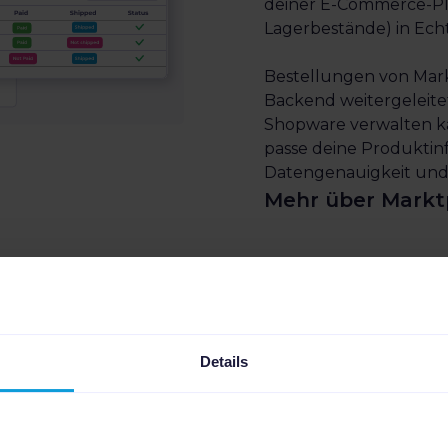
deiner E-Commerce-Plat
Lagerbestände) in Echt
Bestellungen von Mark
Backend weitergeleitet,
Shopware verwalten kan
passe deine Produktin
Datengenauigkeit und 
Mehr über Markt
Details
keit für