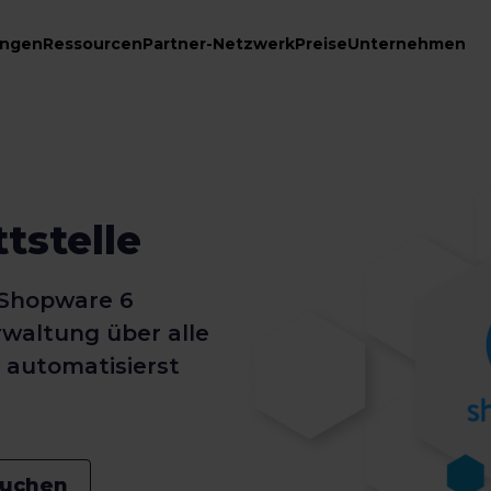
ungen
Ressourcen
Partner-Netzwerk
Preise
Unternehmen
tstelle
r Shopware 6
rwaltung über alle
 automatisierst
uchen