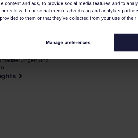
e content and ads, to provide social media features and to analy
loge
 our site with our social media, advertising and analytics partn
 provided to them or that they’ve collected from your use of their
nittstelle kannst du
ient verwalten.
chstum über
Manage preferences
verbesserst den ROAS,
ie die allgemeine
tomatisierungen und
n.
ights