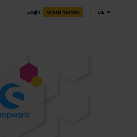
Login
DE
Gratis testen
EN
NL
FR
ES
IT