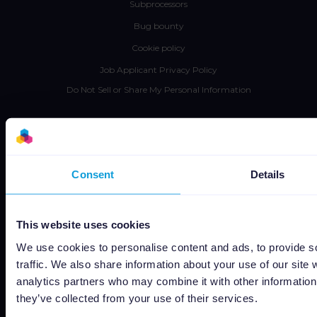
Subprocessors
Bug bounty
Cookie policy
Job Applicant Privacy Policy
Do Not Sell or Share My Personal Information
Consent
Details
Capterra
This website uses cookies
We use cookies to personalise content and ads, to provide s
Google
traffic. We also share information about your use of our site 
analytics partners who may combine it with other information 
they’ve collected from your use of their services.
G2