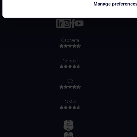
Manage preference
Capterra
Google
G2
OMR