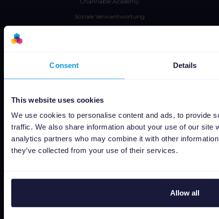
Channable Academy
Soziale Verwantwortung
Channable
Jobs
Consent
Details
Status
Allgemeine Geschäftsbedingungen
This website uses cookies
Privacy policy
We use cookies to personalise content and ads, to provide s
Data security
traffic. We also share information about your use of our site 
analytics partners who may combine it with other information 
Subprocessors
they’ve collected from your use of their services.
Bug bounty
Cookie policy
Job Applicant Privacy Policy
Allow all
Do Not Sell or Share My Personal Information