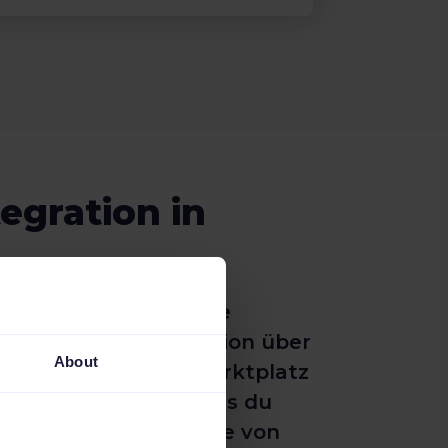
egration in
 und Bestellvorgänge
irekten Shop-Integration über
About
 für den Hornbach Marktplatz
Datenkontrollen, sodass du
 erstellen kannst, die von