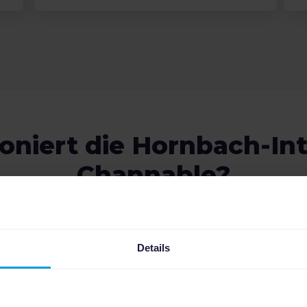
oniert die Hornbach-Int
Channable?
PI von Channable kannst du Produktdaten
e Marktplätze sicher verwalten. Mit der d
Details
 du Beschreibungen, Preise und Attribute
geln. Channable verfügt über integrierte 
nen und so qualitativ hochwertige Listings