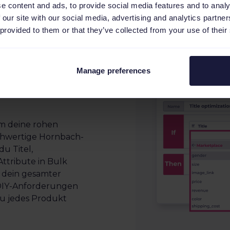
e content and ads, to provide social media features and to analy
ang an den Hornbach-Standards entsprec
 our site with our social media, advertising and analytics partn
 provided to them or that they’ve collected from your use of their
Manage preferences
m deine rohen
chwertige Hornbach-
u Titel,
ttribute in Bulk
s dein gesamter
 DIY-Anforderungen
du jedes Produkt