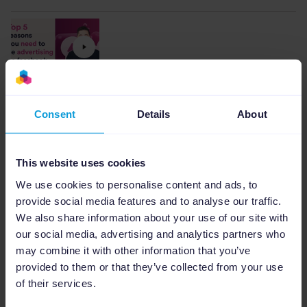
Die 5 wichtigsten Gründe, warum Sie auf
Facebook Werbung schalten sollten
Consent
Details
About
Video
8:23
This website uses cookies
We use cookies to personalise content and ads, to
provide social media features and to analyse our traffic.
We also share information about your use of our site with
Masterclass Channable x Moonova 2022
our social media, advertising and analytics partners who
45:00
may combine it with other information that you’ve
provided to them or that they’ve collected from your use
Weitere Inhalte ansehen
of their services.