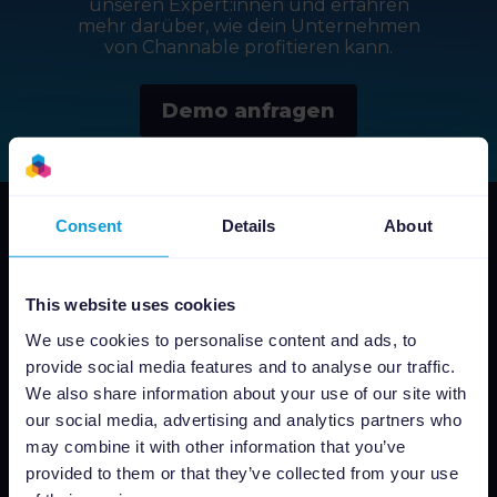
unseren Expert:innen und erfahren
mehr darüber, wie dein Unternehmen
von Channable profitieren kann.
Demo anfragen
Consent
Details
About
This website uses cookies
We use cookies to personalise content and ads, to
provide social media features and to analyse our traffic.
Warum Channable
We also share information about your use of our site with
our social media, advertising and analytics partners who
Für Retailer
may combine it with other information that you’ve
Für Agenturen
provided to them or that they’ve collected from your use