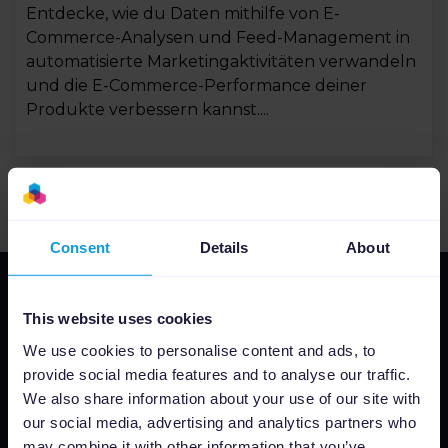
Entdecke, wie du Daten mithilfe von E-
Commerce-Analysen und Feed-Management in
automatisierte Marketingaktivitäten verwandeln
und die E-Commerce-Performance deiner
Produkte verbessern kannst....
1
Consent
Details
About
This website uses cookies
We use cookies to personalise content and ads, to
provide social media features and to analyse our traffic.
We also share information about your use of our site with
our social media, advertising and analytics partners who
Warum Channable
may combine it with other information that you’ve