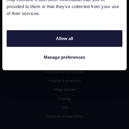
provided to them or that they’ve collected from your use
Für Retailer
of their services.
Für Agenturen
Für Marken
Allow all
Plattform
Feed-Management
Manage preferences
SEA-Automatisierung
Marktplatzanbindungen
Insights & Analytics
Integrationen
Pricing
CSS
Dynamic Image Editor