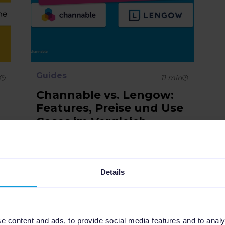
Guides
11
min
Channable vs. Lengow:
Features, Preise und Use
Cases im Vergleich
Sowohl Channable als auch Lengow
verwalten Produkt-Feeds, aber
welches Tool ist das richtige für dein
Details
Team? Vergleiche Funktionen, Preise
d
und Anwendungsbeispiele aus der
Praxis im direkten Vergleich....
e content and ads, to provide social media features and to analy