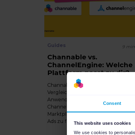
Guides
9
min
Channable vs.
ChannelEngine: Welche
Plattform passt zu dir?
Channable vs. ChannelEngine:
Vergleiche Features, Preise und
Anwendungsfälle, um die ideale
Consent
ChannelEngine-Alternative für
Marktplätze, Feed-Management un
Ads zu finden....
This website uses cookies
We use cookies to personalis