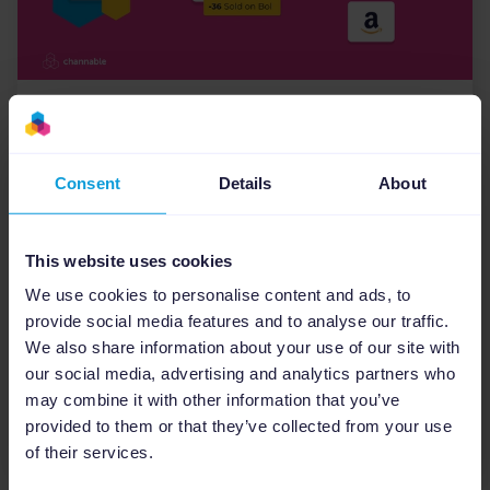
Zarządzanie feedami
14
min
Inventory management w e-
commerce: Jak skutecznie
Consent
Details
About
zarządzać stanami
magazynowymi w wielu
This website uses cookies
kanałach i dbać o ich
synchronizację
We use cookies to personalise content and ads, to
provide social media features and to analyse our traffic.
Inventory management w e-commerce to coś
We also share information about your use of our site with
więcej niż liczby. Dowiedz się, jak kontrolować
our social media, advertising and analytics partners who
dostępność produktów i mierzyć wydajność
may combine it with other information that you’ve
zapasów w wielu kanałach....
provided to them or that they’ve collected from your use
of their services.