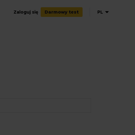
Zaloguj się
PL
Darmowy test
EN
NL
DE
FR
ES
IT