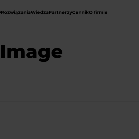
y
Rozwiązania
Wiedza
Partnerzy
Cennik
O firmie
 Image