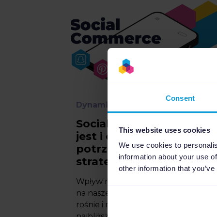
Consent
Dynamic Image Editor
7
min
Social commerce: czym
This website uses cookies
jest i dlaczego
We use cookies to personalis
potrzebujesz go w swoje
information about your use of
strategii eCommerce
other information that you’ve
Wpływ mediów społecznościowych
na nasze nawyki zakupowe stale
rośnie i nic nie wskazuje na to, by w
najbliższej przyszłości miało się to