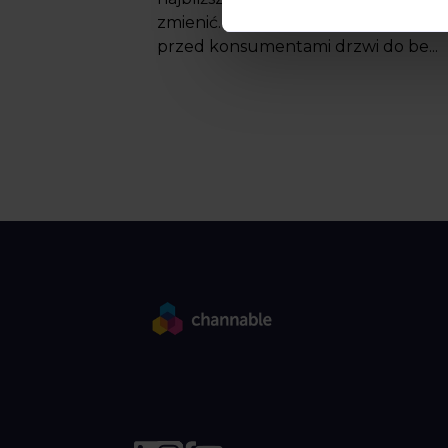
zmienić. Social commerce otwiera
przed konsumentami drzwi do be...