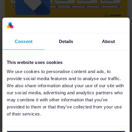
Aktualizacje Google
6
min
Mastering Google Merchant
Consent
Details
About
Center Next w 2026: Strategiczny
przewodnik od Channable
This website uses cookies
Z tego artykułu dowiesz się, jak opanować
We use cookies to personalise content and ads, to
najnowsze aktualizacje i wykorzystać Channable
provide social media features and to analyse our traffic.
do automatyzacji Twoich sukcesów. Po lekturze
We also share information about your use of our site with
będziesz sprawnie poruszać się po nowym
our social media, advertising and analytics partners who
interfejsie, skutecznie z...
may combine it with other information that you’ve
provided to them or that they’ve collected from your use
of their services.
1